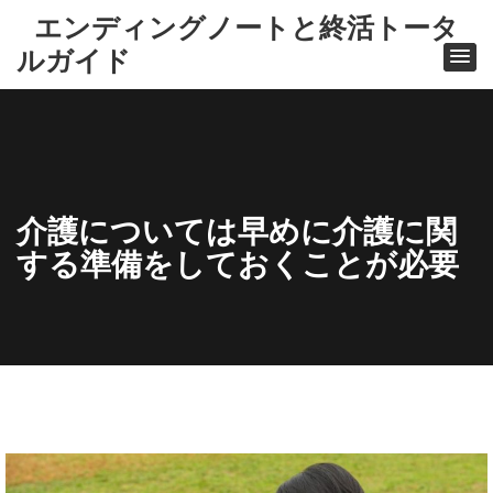
エンディングノートと終活トータ
ルガイド
介護については早めに介護に関
する準備をしておくことが必要
ホ
ー
ム
終
活