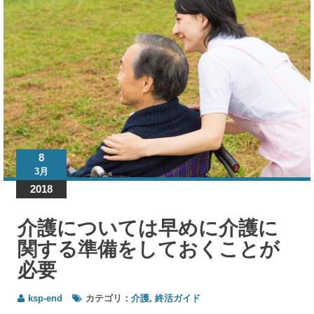
ガ
イ
ド
介護
につ
いて
は早
めに
介護
8
に関
3月
する
2018
準備
をし
てお
介護については早めに介護に
くこ
関する準備をしておくことが
とが
必要
必要
ksp-end
カテゴリ：
介護
,
終活ガイド