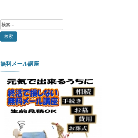
検
索:
無料メール講座