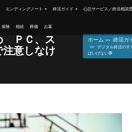
エンディングノート
終活ガイド
心託サービス／終活相談
保険
相続
葬儀
お墓
め ＰＣ、ス
ホーム
終活ガ
デジタル終活のす
で注意しなけ
ばいけない事