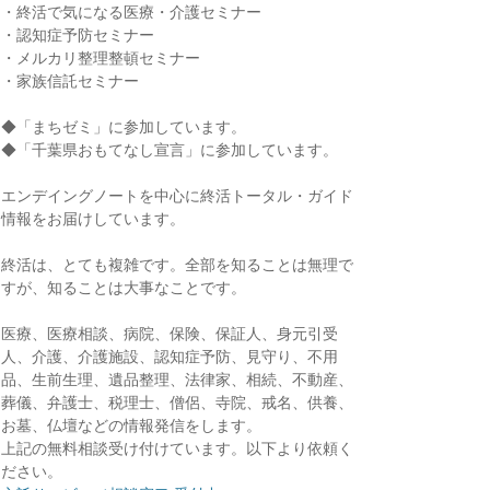
・終活で気になる医療・介護セミナー
・認知症予防セミナー
・メルカリ整理整頓セミナー
・家族信託セミナー
◆「まちゼミ」に参加しています。
◆「千葉県おもてなし宣言」に参加しています。
エンデイングノートを中心に終活トータル・ガイド
情報をお届けしています。
終活は、とても複雑です。全部を知ることは無理で
すが、知ることは大事なことです。
医療、医療相談、病院、保険、保証人、身元引受
人、介護、介護施設、認知症予防、見守り、不用
品、生前生理、遺品整理、法律家、相続、不動産、
葬儀、弁護士、税理士、僧侶、寺院、戒名、供養、
お墓、仏壇などの情報発信をします。
上記の無料相談受け付けています。以下より依頼く
ださい。