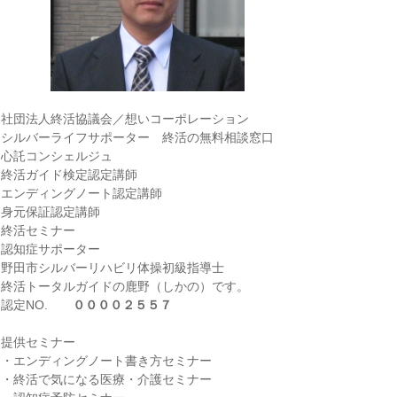
社団法人終活協議会／想いコーポレーション
シルバーライフサポーター 終活の無料相談窓口
心託コンシェルジュ
終活ガイド検定認定講師
エンディングノート認定講師
身元保証認定講師
終活セミナー
認知症サポーター
野田市シルバーリハビリ体操初級指導士
終活トータルガイドの鹿野（しかの）です。
認定NO.
００００２５５７
提供セミナー
・エンディングノート書き方セミナー
・終活で気になる医療・介護セミナー