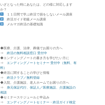
いざとなった時にあなたは、どの様に対応します
か？
１１日間で学ぶ終活で損をしないメール講座
終活ガイド初級メール講座
メルマガ終活の基礎知識
◆医療、介護、法律、葬儀でお困りの方へ
⇒
終活の無料相談窓口 受付中
◆エンディングノートの書き方を学びたい方に
⇒
エンディングノートセミナー 受付中（無料、有
料）
◆終活に関することの学びと情報
⇒
終活クラブ／無料登録
◆入院、介護施設、老人ホームでお困りの方へ
⇒
身元保証代行、保証人／医療施設、介護施設の
相談
◆セミナースケジュールと申込み
⇒
エンディングノートセミナー・終活ガイド検定