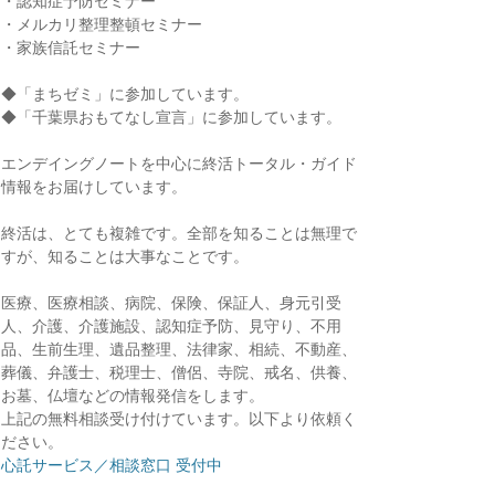
・認知症予防セミナー
・メルカリ整理整頓セミナー
・家族信託セミナー
◆「まちゼミ」に参加しています。
◆「千葉県おもてなし宣言」に参加しています。
エンデイングノートを中心に終活トータル・ガイド
情報をお届けしています。
終活は、とても複雑です。全部を知ることは無理で
すが、知ることは大事なことです。
医療、医療相談、病院、保険、保証人、身元引受
人、介護、介護施設、認知症予防、見守り、不用
品、生前生理、遺品整理、法律家、相続、不動産、
葬儀、弁護士、税理士、僧侶、寺院、戒名、供養、
お墓、仏壇などの情報発信をします。
上記の無料相談受け付けています。以下より依頼く
ださい。
心託サービス／相談窓口 受付中