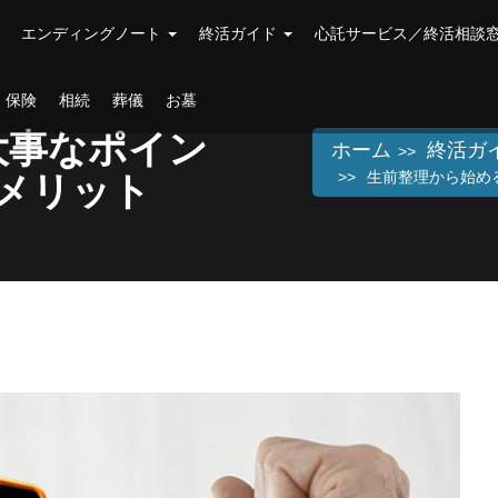
エンディングノート
終活ガイド
心託サービス／終活相談
保険
相続
葬儀
お墓
大事なポイン
ホーム
終活ガ
生前整理から始め
メリット