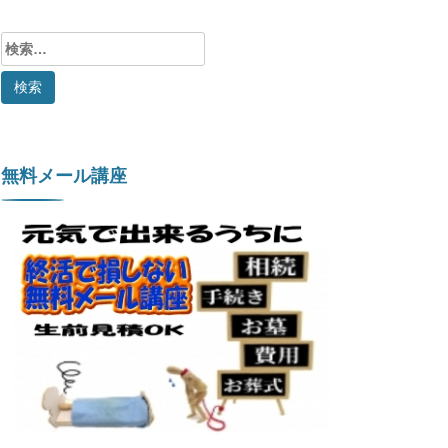
検
索:
無料メール講座