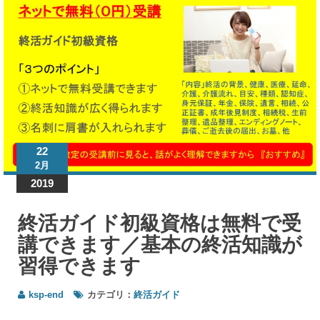
活
ガ
イ
ド
終活
ガイ
ド初
級資
22
格は
2月
無料
2019
で受
講で
きま
終活ガイド初級資格は無料で受
す／
講できます／基本の終活知識が
基本
の終
習得できます
活知
識が
ksp-end
カテゴリ：
終活ガイド
習得