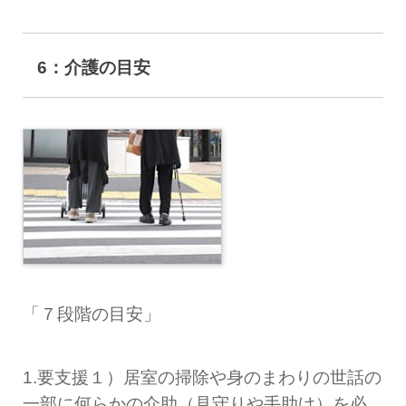
6：介護の目安
「７段階の目安」
1.要支援１）居室の掃除や身のまわりの世話の
一部に何らかの介助（見守りや手助け）を必