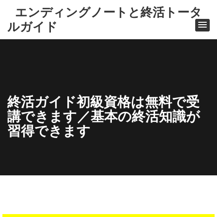
エンディングノートと終活トータ
ルガイド
終活ガイド初級資格は無料で受
講できます／基本の終活知識が
習得できます
ホ
ー
ム
終