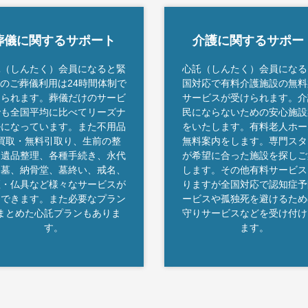
葬儀に関するサポート
介護に関するサポー
託（しんたく）会員になると緊
心託（しんたく）会員になる
のご葬儀利用は24時間体制で
国対応で有料介護施設の無料
けられます。葬儀だけのサービ
サービスが受けられます。介
でも全国平均に比べてリーズナ
民にならないための安心施設
ルになっています。また不用品
をいたします。有料老人ホー
買取・無料引取り、生前の整
無料案内をします。専門スタ
、遺品整理、各種手続き、永代
が希望に合った施設を探しご
養墓、納骨堂、墓終い、戒名、
します。その他有料サービス
壇・仏具など様々なサービスが
りますが全国対応で認知症予
用できます。また必要なプラン
ービスや孤独死を避けるため
まとめた心託プランもありま
守りサービスなどを受け付け
す。
ます。