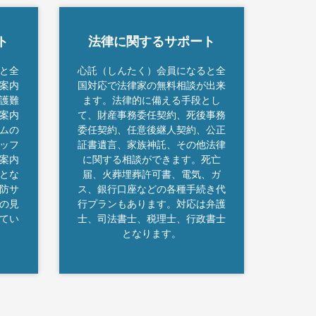
ト
法律に関するサポート
と全
心託（しんたく）会員になると全
案内
国対応で法律家の無料相談が出来
護難
ます。法律的に備える手段とし
案内
て、財産事務委任契約、死後事務
ムの
委任契約、任意後継人契約、公正
ッフ
証書遺言、家族神託、その他法律
案内
に関する相談ができます。死亡
とな
届、火葬埋葬許可書、電気、ガ
防サ
ス、銀行口座などの各種手続き代
の見
行プランもあります。対応は弁護
てい
士、司法書士、税理士、行政書士
となります。