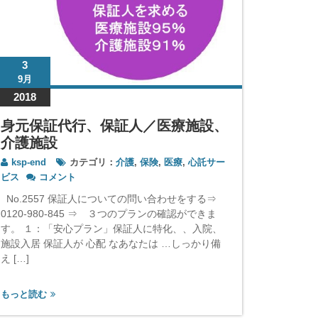
31
1月
2020
3
9月
見守り
2018
なら一
身元保証代行、保証人／医療施設、
ksp-en
ト
介護施設
スポンサ
ksp-end
カテゴリ：
介護
,
保険
,
医療
,
心託サー
一人様や
身
ビス
コメント
元
新しい無
No.2557 保証人についての問い合わせをする⇒
保
時に設定
0120-980-845 ⇒ ３つのプランの確認ができま
証
２，お電話
す。 １：「安心プラン」保証人に特化、、入院、
代
施設入居 保証人が 心配 なあなたは …しっかり備
行、
もっと読
保
え […]
証
人
もっと読む
／
医