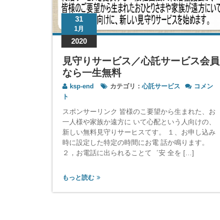
31
1月
2020
見守りサービス／心託サービス会員
なら一生無料
見
療施設、
ksp-end
カテゴリ：
心託サービス
コメン
守
ト
り
スポンサーリンク 皆様のこ要望から生まれた、お
,
心託サー
サ
一人様や家族か遠方に いて心配という人向けの、
ー
新しい無料見守りサーヒスてす。 １、お申し込み
ビ
をする⇒
ス
時に設定した特定の時間にお電 話か鳴ります。
認ができま
／
２，お電話に出られることて゛安 全を […]
、入院、
心
しっかり備
託
もっと読む
サ
ー
ビ
ス
会