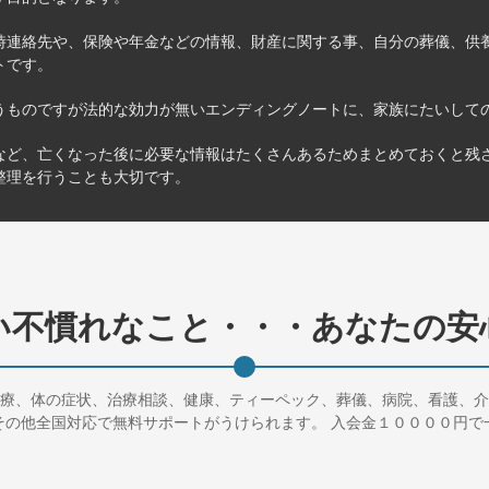
時連絡先や、保険や年金などの情報、財産に関する事、自分の葬儀、供
トです。
うものですが法的な効力が無いエンディングノートに、家族にたいして
など、亡くなった後に必要な情報はたくさんあるためまとめておくと残
整理を行うことも大切です。
い不慣れなこと・・・あなたの安
療、体の症状、治療相談、健康、ティーペック、葬儀、病院、看護、介
その他全国対応で無料サポートがうけられます。 入会金１００００円で