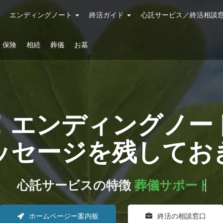
エンディングノート
終活ガイド
心託サービス／終活相談
保険
相続
葬儀
お墓
！エンディングノー
ッセージを残してお
ービスの特徴
介護・施設・保険・相続
ホームページー案内板
終活の相談窓口