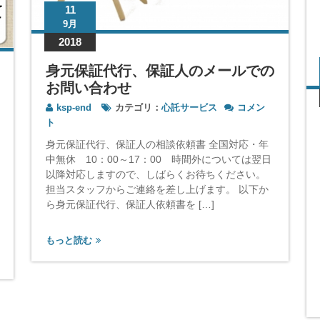
11
9月
2018
身元保証代行、保証人のメールでの
お問い合わせ
身
ksp-end
カテゴリ：
心託サービス
コメン
元
ト
保
身元保証代行、保証人の相談依頼書 全国対応・年
証
中無休 10：00～17：00 時間外については翌日
代
以降対応しますので、しばらくお待ちください。
行、
保
担当スタッフからご連絡を差し上げます。 以下か
証
ら身元保証代行、保証人依頼書を […]
人
の
もっと読む
メ
ー
ル
で
の
お