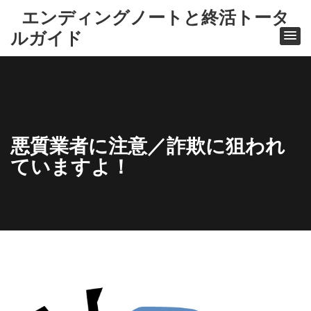
エンディングノートと終活トータ
ルガイド
悪質業者に注意／詐欺に狙われ
ていますよ！
ホ
ー
ム
注
意