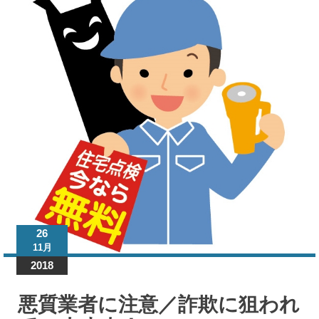
し
た
い
こ
と
悪質
業者
に注
意／
詐欺
に狙
われ
てい
ます
26
よ！
11月
2018
悪質業者に注意／詐欺に狙われ