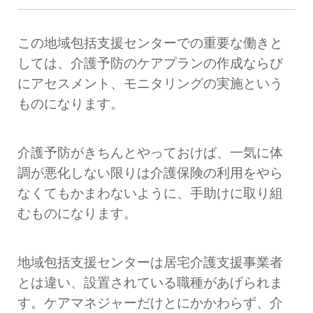
この地域
包括
支援
センター
での
重要な
働きと
しては
、
介護
予防
の
ケア
プラン
の
作成ならび
に
アセスメント
、
モニタ
リング
の
実施
という
ものになります
。
介護
予防
がきちんと
やっておけば
、
一気に
体
調
が
悪化しない
限り
は
介護
保険
の
利用
をやら
なくても
かまわない
ように
、
手助け
に取り組
む
ものになります
。
地域
包括
支援
センター
は
居宅介護
支援
事業者
とは違い
、
設置されている
職種
があげられま
す
。
ケア
マネ
ジャー
だけとに
かかわらず
、
介