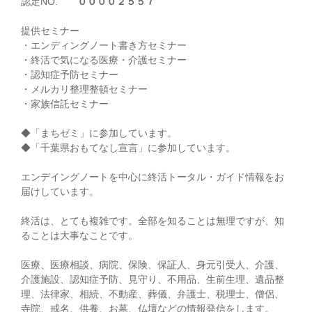
認定NO.
００００２５５７
提供セミナー
・エンディングノート書き方セミナー
・終活で気になる医療・介護セミナー
・認知症予防セミナー
・メルカリ整理整頓セミナー
・家族信託セミナー
◆「まちゼミ」に参加しています。
◆「千葉県おもてなし宣言」に参加しています。
エンデイングノートを中心に終活トータル・ガイド情報をお
届けしています。
終活は、とても複雑です。全部を知ることは無理ですが、知
ることは大事なことです。
医療、医療相談、病院、保険、保証人、身元引受人、介護、
介護施設、認知症予防、見守り、不用品、生前生理、遺品整
理、法律家、相続、不動産、葬儀、弁護士、税理士、僧侶、
寺院、戒名、供養、お墓、仏壇などの情報発信をします。