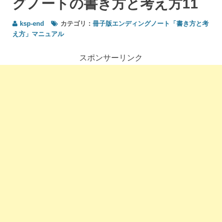
グノートの書き方と考え方11
の言
葉に
ksp-end
カテゴリ：
冊子版エンディングノート「書き方と考
こだ
え方」マニュアル
わら
ない
＞エ
スポンサーリンク
ンデ
ィン
グノ
ート
の書
き方
と考
え方
11