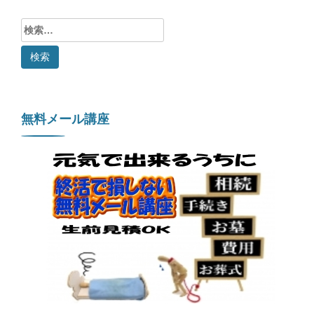
検
索:
無料メール講座