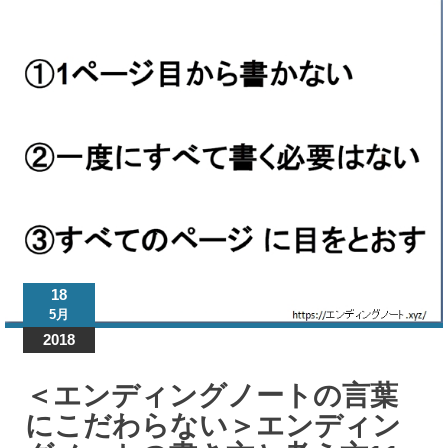
ンデ
ィン
グノ
ート
「書
き方
と考
え
方」
マニ
ュア
18
ル
5月
2018
＜エ
ンデ
＜エンディングノートの言葉
ィン
グノ
にこだわらない＞エンディン
ート