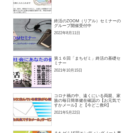
終活のZOOM（リアル）セミナーの
グループ開催受付中
2022年8月11日
第１６回「まちゼミ」終活の基礎セ
ミナー
2021年10月15日
コロナ禍の中、遠くにいる両親、家
族の毎日簡単健在確認の【お元気で
すかメール】と【今どこ救R】
2021年5月22日
まちゼミ15回エンディングノート書