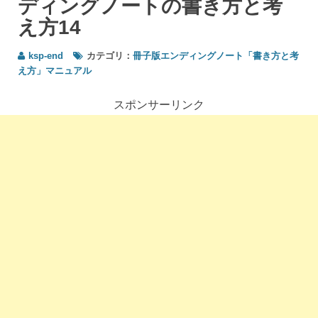
ディングノートの書き方と考
かる
範囲
え方14
で書
いて
ksp-end
カテゴリ：
冊子版エンディングノート「書き方と考
みま
え方」マニュアル
しょ
う＞
スポンサーリンク
エン
ディ
ング
ノー
トの
書き
方と
考え
方14