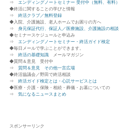
⇒
エンディングノートセミナー 受付中（無料、有料）
◆終活に関することの学びと情報
⇒
終活クラブ／無料登録
◆入院、介護施設、老人ホームでお困りの方へ
⇒
身元保証代行、保証人／医療施設、介護施設の相談
◆セミナースケジュールと申込み
⇒
エンディングノートセミナー・終活ガイド検定
◆毎日メールで学ぶことができます。
⇒
終活の基礎知識
メールマガジン
◆質問＆意見 受付中
⇒
質問＆意見 その他一言広場
◆終活協議会／野田で終活相談
⇒
終活ガイド検定とは・心託サービスとは
◆医療・介護・保険・相続・葬儀・お墓についての
⇒
気になるニュースまとめ
スポンサーリンク