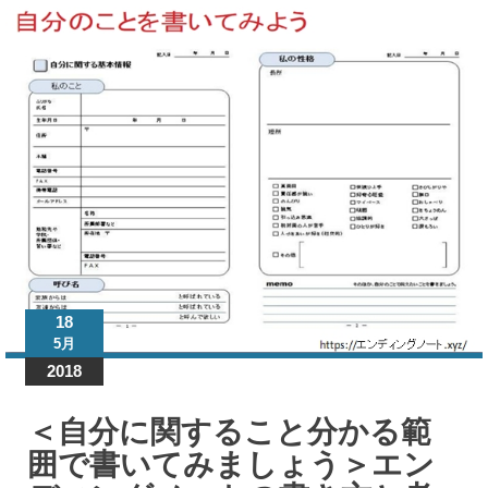
ンデ
ィン
グノ
ート
「書
き方
と考
え
方」
マニ
ュア
18
ル
5月
2018
＜自
分に
＜自分に関すること分かる範
関す
るこ
囲で書いてみましょう＞エン
と分