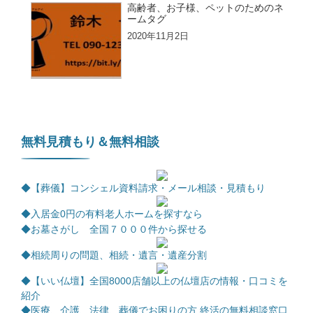
高齢者、お子様、ペットのためのネ
ームタグ
2020年11月2日
無料見積もり＆無料相談
◆【葬儀】コンシェル資料請求・メール相談・見積もり
◆
入居金0円の有料老人ホームを探すなら
◆お墓さがし 全国７０００件から探せる
◆相続周りの問題、相続・遺言・遺産分割
◆【いい仏壇】全国8000店舗以上の仏壇店の情報・口コミを
紹介
◆医療、介護、法律、葬儀でお困りの方 終活の無料相談窓口