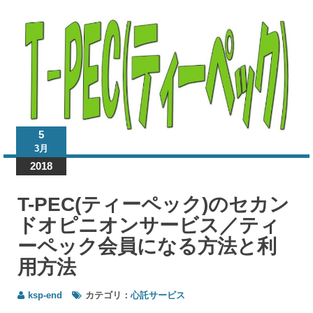
ビス
T-
PEC(テ
ィーペ
ック)の
セカン
ドオピ
ニオン
サービ
5
ス／テ
3月
ィーペ
2018
ック会
員にな
る方法
T-PEC(ティーペック)のセカン
と利用
ドオピニオンサービス／ティ
方法
ーペック会員になる方法と利
用方法
ksp-end
カテゴリ：
心託サービス