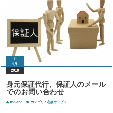
サ
ー
ビ
ス
身元
保証
代
行、
保証
11
人の
9月
メー
ルで
2018
のお
問い
身元保証代行、保証人のメール
合わ
でのお問い合わせ
せ
ksp-end
カテゴリ：
心託サービス