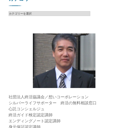
カ
テ
ゴ
リ
ー
社団法人終活協議会／想いコーポレーション
シルバーライフサポーター 終活の無料相談窓口
心託コンシェルジュ
終活ガイド検定認定講師
エンディングノート認定講師
身元保証認定講師