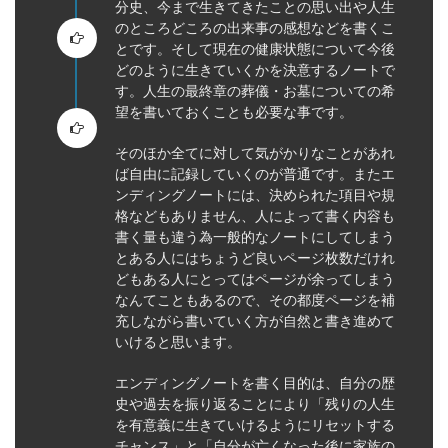
ート
分史、今まで生きてきたことの思い出や人生
のところどころの出来事の感想などを書くこ
とです。そして現在の健康状態について今後
どのように生きていくかを決意するノートで
す。人生の最終章の葬儀・お墓についての希
望を書いておくことも必要な事です。
そのほか全てに対して気がかりなことがあれ
ば自由に記録していくのが普通です。またエ
ンディングノートには、決められた項目や規
格などもありません、人によって書く内容も
書く量も違う為一般的なノートにしてしまう
とある人にはちょうど良いページ枚数だけれ
どもある人にとってはページが余ってしまう
なんてこともあるので、その都度ページを補
充しながら書いていく方が自然と書き進めて
いけると思います。
エンディングノートを書く目的は、自分の歴
史や過去を振り返ることにより「残りの人生
を有意義に生きていけるようにリセットする
チャンス」と「自分が亡くなった後に家族の