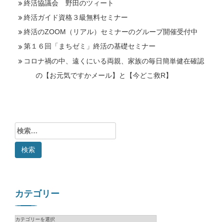
終活協議会 野田のツィート
終活ガイド資格３級無料セミナー
終活のZOOM（リアル）セミナーのグループ開催受付中
第１６回「まちゼミ」終活の基礎セミナー
コロナ禍の中、遠くにいる両親、家族の毎日簡単健在確認
の【お元気ですかメール】と【今どこ救R】
検
索:
カテゴリー
カ