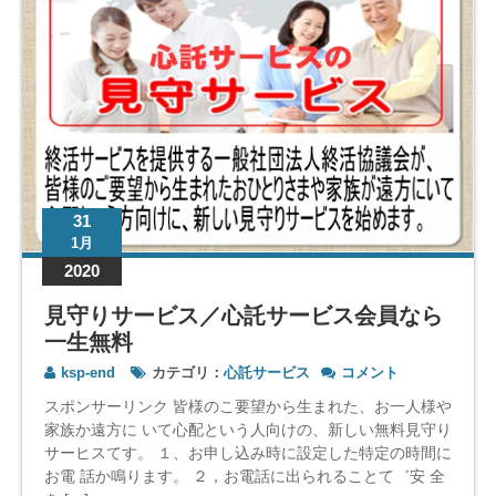
31
1月
2020
見守りサービス／心託サービス会員なら
一生無料
見
ksp-end
カテゴリ：
心託サービス
コメント
守
スポンサーリンク 皆様のこ要望から生まれた、お一人様や
り
家族か遠方に いて心配という人向けの、新しい無料見守り
サ
サーヒスてす。 １、お申し込み時に設定した特定の時間に
ー
お電 話か鳴ります。 ２，お電話に出られることて゛安 全
ビ