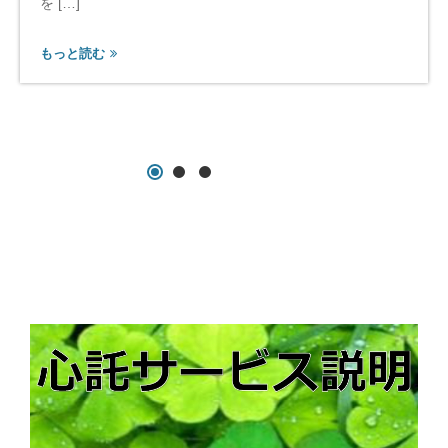
ス
を […]
／
心
もっと読む
託
サ
ー
ビ
ス
会
員
な
ら
一
生
無
料
の