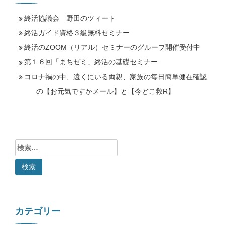
終活協議会 野田のツィート
終活ガイド資格３級無料セミナー
終活のZOOM（リアル）セミナーのグループ開催受付中
第１６回「まちゼミ」終活の基礎セミナー
コロナ禍の中、遠くにいる両親、家族の毎日簡単健在確認
の【お元気ですかメール】と【今どこ救R】
検
索:
カテゴリー