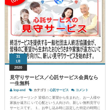
31
1月
2020
見守りサービス／心託サービス会員なら
一生無料
見
ksp-end
カテゴリ：
心託サービス
コメント
守
スポンサーリンク 皆様のこ要望から生まれた、お一人様や
り
家族か遠方に いて心配という人向けの、新しい無料見守り
サ
サーヒスてす。 １、お申し込み時に設定した特定の時間に
ー