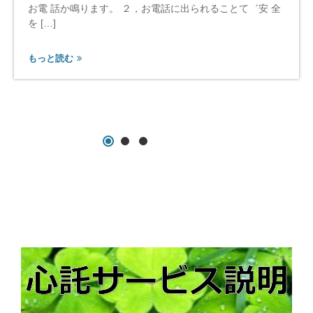
お電 話か鳴ります。 ２，お電話に出られることて゛安 全
ビ
ス
を […]
／
心
もっと読む
託
サ
ー
ビ
ス
会
員
な
ら
一
生
無
料
の