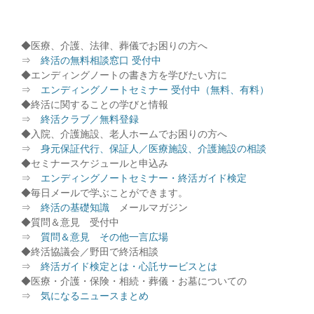
◆医療、介護、法律、葬儀でお困りの方へ
⇒
終活の無料相談窓口 受付中
◆エンディングノートの書き方を学びたい方に
⇒
エンディングノートセミナー 受付中（無料、有料）
◆終活に関することの学びと情報
⇒
終活クラブ／無料登録
◆入院、介護施設、老人ホームでお困りの方へ
⇒
身元保証代行、保証人／医療施設、介護施設の相談
◆セミナースケジュールと申込み
⇒
エンディングノートセミナー・終活ガイド検定
◆毎日メールで学ぶことができます。
⇒
終活の基礎知識
メールマガジン
◆質問＆意見 受付中
⇒
質問＆意見 その他一言広場
◆終活協議会／野田で終活相談
⇒
終活ガイド検定とは・心託サービスとは
◆医療・介護・保険・相続・葬儀・お墓についての
⇒
気になるニュースまとめ