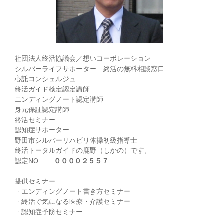
社団法人終活協議会／想いコーポレーション
シルバーライフサポーター 終活の無料相談窓口
心託コンシェルジュ
終活ガイド検定認定講師
エンディングノート認定講師
身元保証認定講師
終活セミナー
認知症サポーター
野田市シルバーリハビリ体操初級指導士
終活トータルガイドの鹿野（しかの）です。
認定NO.
００００２５５７
提供セミナー
・エンディングノート書き方セミナー
・終活で気になる医療・介護セミナー
・認知症予防セミナー