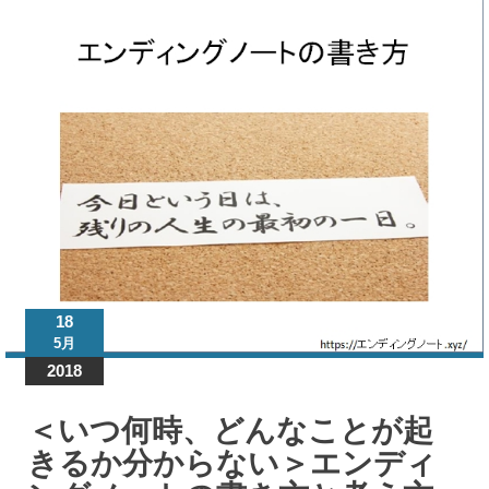
ンデ
ィン
グノ
ート
「書
き方
と考
え
方」
マニ
ュア
18
ル
5月
2018
＜い
つ何
＜いつ何時、どんなことが起
時、
どん
きるか分からない＞エンディ
なこ