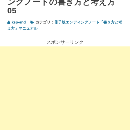
ングノートの書き方と考え方
とが
起き
05
るか
分か
ksp-end
カテゴリ：
冊子版エンディングノート「書き方と考
らな
え方」マニュアル
い＞
エン
スポンサーリンク
ディ
ング
ノー
トの
書き
方と
考え
方05