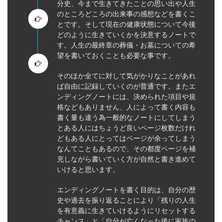
分史、今まで生きてきたことの思い出や人生
のところどころの出来事の感想などを書くこ
とです。そして現在の健康状態について今後
どのように生きていくかを決意するノートで
す。人生の最終章の葬儀・お墓についての希
望を書いておくことも必要な事です。
そのほか全てに対して気がかりなことがあれ
ば自由に記録していくのが普通です。またエ
ンディングノートには、決められた項目や規
格などもありません、人によって書く内容も
書く量も違う為一般的なノートにしてしまう
とある人にはちょうど良いページ枚数だけれ
どもある人にとってはページが余ってしまう
なんてこともあるので、その都度ページを補
充しながら書いていく方が自然と書き進めて
いけると思います。
エンディングノートを書く目的は、自分の歴
史や過去を振り返ることにより「残りの人生
を有意義に生きていけるようにリセットする
チャンス」と「自分が亡くなった後に家族の