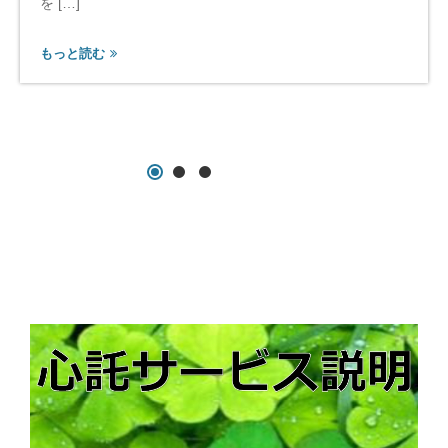
ス
を […]
／
心
もっと読む
託
サ
ー
ビ
ス
会
員
な
ら
一
生
無
料
の