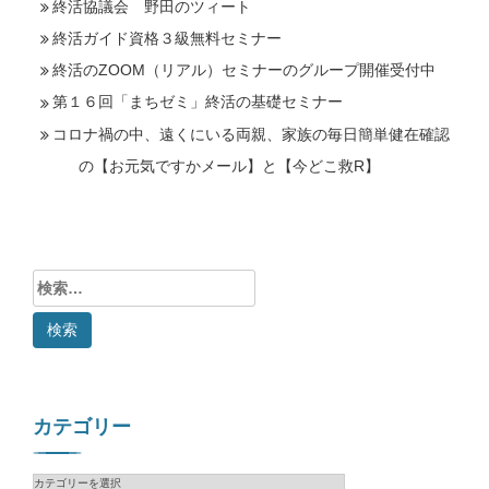
終活協議会 野田のツィート
終活ガイド資格３級無料セミナー
終活のZOOM（リアル）セミナーのグループ開催受付中
第１６回「まちゼミ」終活の基礎セミナー
コロナ禍の中、遠くにいる両親、家族の毎日簡単健在確認
の【お元気ですかメール】と【今どこ救R】
検
索:
カテゴリー
カ