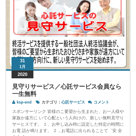
31
1月
2020
見守りサービス／心託サービス会員なら
一生無料
見
ksp-end
カテゴリ：
心託サービス
コメント
守
スポンサーリンク 皆様のこ要望から生まれた、お一人様や
り
家族か遠方に いて心配という人向けの、新しい無料見守り
サ
サーヒスてす。 １、お申し込み時に設定した特定の時間に
ー
お電 話か鳴ります。 ２，お電話に出られることて゛安 全
ビ