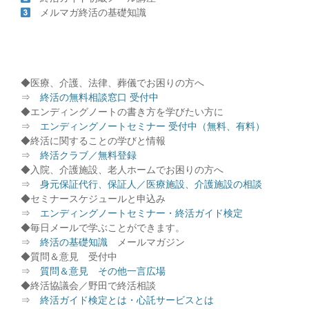
メルマガ終活の基礎知識
◆医療、介護、法律、葬儀でお困りの方へ
⇒
終活の無料相談窓口 受付中
◆エンディングノートの書き方を学びたい方に
⇒
エンディングノートセミナー 受付中（無料、有料）
◆終活に関することの学びと情報
⇒
終活クラブ／無料登録
◆入院、介護施設、老人ホームでお困りの方へ
⇒
身元保証代行、保証人／医療施設、介護施設の相談
◆セミナースケジュールと申込み
⇒
エンディングノートセミナー・終活ガイド検定
◆毎日メールで学ぶことができます。
⇒
終活の基礎知識
メールマガジン
◆質問＆意見 受付中
⇒
質問＆意見 その他一言広場
◆終活協議会／野田で終活相談
⇒
終活ガイド検定とは・心託サービスとは