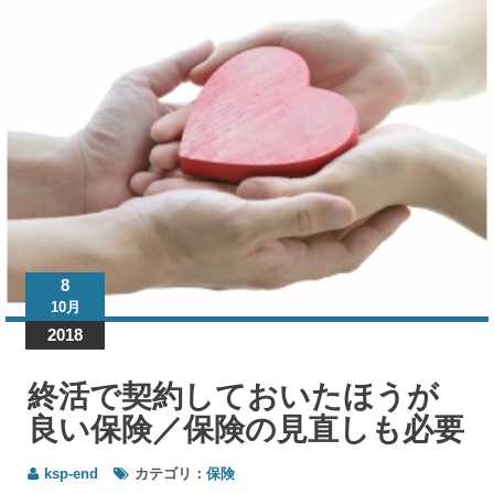
終活
で契
約し
てお
いた
ほう
が良
い保
険／
保険
の見
直し
8
も必
10月
要
2018
終活で契約しておいたほうが
良い保険／保険の見直しも必要
ksp-end
カテゴリ：
保険