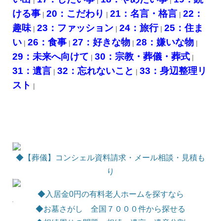
ける事
20：
こだわり
21：
名言・格言
22：
|
|
|
趣味
23：
ファッション
24：
旅行
25：
住ま
|
|
|
い
26：
食事
27：
好きな物
28：
嫌いな物
|
|
|
|
29：
未来へ向けて
30：
宗教・葬儀・葬式
|
|
31：
遺言
32：
忘れないこと
33：
身辺整理リ
|
|
スト
|
◆【葬儀】コンシェル資料請求・メール相談・見積も
り
◆
入居金0円の有料老人ホームを探すなら
◆お墓さがし 全国７０００件から探せる