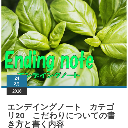
ン
デ
ィ
ン
グ
ノ
ー
ト
書
き
24
方
2月
2018
エン
デイ
ング
エンデイングノート カテゴ
ノー
リ20 こだわりについての書
ト
き方と書く内容
カテ