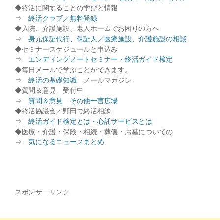
◆終活に関することの学びと情報
⇒
終活クラブ／無料登録
◆入院、介護施設、老人ホームでお困りの方へ
⇒
身元保証代行、保証人／医療施設、介護施設の相談
◆セミナースケジュールと申込み
⇒
エンディングノートセミナー・終活ガイド検定
◆毎日メールで学ぶことができます。
⇒
終活の基礎知識
メールマガジン
◆質問＆意見 受付中
⇒
質問＆意見 その他一言広場
◆終活協議会／野田で終活相談
⇒
終活ガイド検定とは・心託サービスとは
◆医療・介護・保険・相続・葬儀・お墓についての
⇒
気になるニュースまとめ
スポンサーリンク