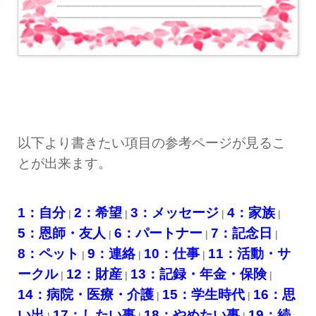
以下より書きたい項目の参考ページが見るこ
とが出来ます。
1：
自分
2：
希望
3：
メッセージ
4：
家族
|
|
|
|
5：
恩師・友人
6：
パートナー
7：
記念日
|
|
|
8：
ペット
9：
連絡
10：
仕事
11：
活動・サ
|
|
|
ークル
12：
財産
13：
記録・年金・保険
|
|
|
14：
病院・医療・介護
15：
学生時代
16：
思
|
|
い出
17：
したい事
18：
やめたい事
19：
続
|
|
|