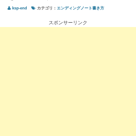
ゴリ
20
ksp-end
カテゴリ：
エンディングノート書き方
こだ
わり
スポンサーリンク
につ
いて
の書
き方
と書
く内
容