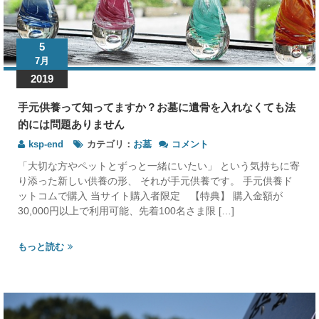
5
7月
2019
手元供養って知ってますか？お墓に遺骨を入れなくても法
的には問題ありません
手
ksp-end
カテゴリ：
お墓
コメント
元
「大切な方やペットとずっと一緒にいたい」 という気持ちに寄
供
り添った新しい供養の形、 それが手元供養です。 手元供養ド
養
ットコムで購入 当サイト購入者限定 【特典】 購入金額が
っ
30,000円以上で利用可能、先着100名さま限 […]
て
知
っ
もっと読む
て
ま
す
か？
お
墓