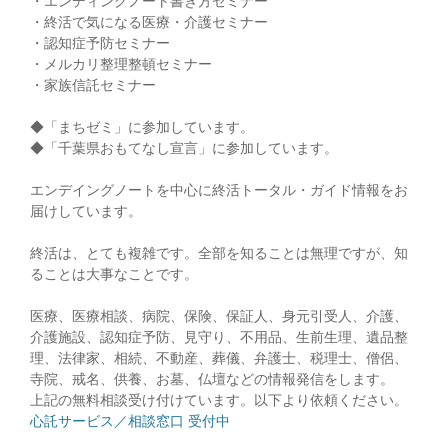
・エンディングノート書き方セミナー
・終活で気になる医療・介護セミナー
・認知症予防セミナー
・メルカリ整理整頓セミナー
・家族信託セミナー
◆「まちゼミ」に参加しています。
◆「千葉県おもてなし宣言」に参加しています。
エンデイングノートを中心に終活トータル・ガイド情報をお
届けしています。
終活は、とても複雑です。全部を知ることは無理ですが、知
ることは大事なことです。
医療、医療相談、病院、保険、保証人、身元引受人、介護、
介護施設、認知症予防、見守り、不用品、生前生理、遺品整
理、法律家、相続、不動産、葬儀、弁護士、税理士、僧侶、
寺院、戒名、供養、お墓、仏壇などの情報発信をします。
上記の無料相談受け付けています。以下より依頼ください。
心託サービス／相談窓口 受付中