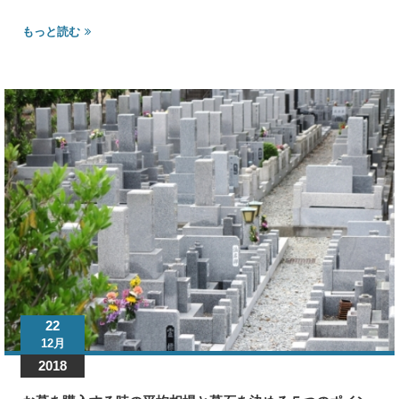
チ
ェ
もっと読む
ッ
ク
リ
ス
ト
の
22
12月
2018