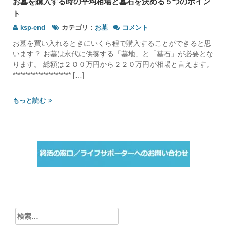
お墓を購入する時の平均相場と墓石を決める５つのポイン
ト
お
ksp-end
カテゴリ：
お墓
コメント
墓
お墓を買い入れるときにいくら程で購入することができると思
を
います？ お墓は永代に供養する「墓地」と「墓石」が必要とな
購
ります。 総額は２００万円から２２０万円が相場と言えます。
入
*********************** […]
す
る
時
もっと読む
の
平
均
相
場
と
墓
石
を
決
め
る
検
５
索: