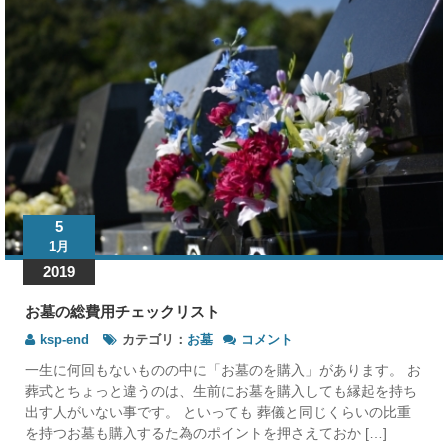
に
遺
骨
を
入
れ
な
く
て
も
法
5
的
に
1月
は
2019
問
題
お墓の総費用チェックリスト
あ
お
ksp-end
カテゴリ：
お墓
コメント
り
墓
ま
一生に何回もないものの中に「お墓のを購入」があります。 お
の
せ
葬式とちょっと違うのは、生前にお墓を購入しても縁起を持ち
総
ん
出す人がいない事です。 といっても 葬儀と同じくらいの比重
費
の
を持つお墓も購入するた為のポイントを押さえておか […]
用