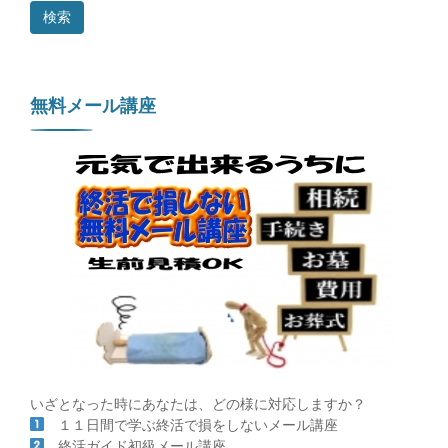
つ
の
ポ
イ
ン
ト
無料メール講座
の
いざとなった時にあなたは、どの様に対応しますか？
１１日間で学ぶ終活で損をしないメール講座
終活ガイド初級メール講座