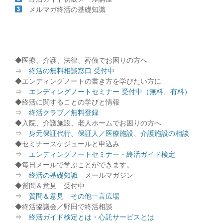
メルマガ終活の基礎知識
◆医療、介護、法律、葬儀でお困りの方へ
⇒
終活の無料相談窓口 受付中
◆エンディングノートの書き方を学びたい方に
⇒
エンディングノートセミナー 受付中（無料、有料）
◆終活に関することの学びと情報
⇒
終活クラブ／無料登録
◆入院、介護施設、老人ホームでお困りの方へ
⇒
身元保証代行、保証人／医療施設、介護施設の相談
◆セミナースケジュールと申込み
⇒
エンディングノートセミナー・終活ガイド検定
◆毎日メールで学ぶことができます。
⇒
終活の基礎知識
メールマガジン
◆質問＆意見 受付中
⇒
質問＆意見 その他一言広場
◆終活協議会／野田で終活相談
⇒
終活ガイド検定とは・心託サービスとは