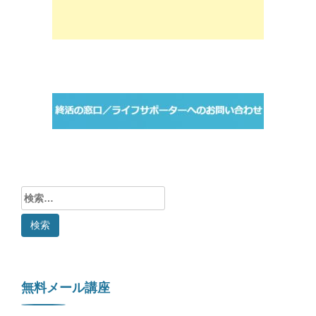
検
索:
無料メール講座