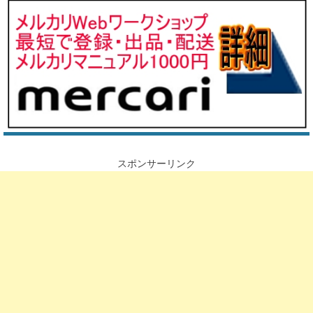
マニ
ュア
ルＷ
ｅｂ
でも
スマ
ホで
もＰ
ＤＦ
でも
学ぶ
スポンサーリンク
こと
がで
きま
す。