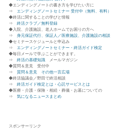
◆エンディングノートの書き方を学びたい方に
⇒
エンディングノートセミナー 受付中（無料、有料）
◆終活に関することの学びと情報
⇒
終活クラブ／無料登録
◆入院、介護施設、老人ホームでお困りの方へ
⇒
身元保証代行、保証人／医療施設、介護施設の相談
◆セミナースケジュールと申込み
⇒
エンディングノートセミナー・終活ガイド検定
◆毎日メールで学ぶことができます。
⇒
終活の基礎知識
メールマガジン
◆質問＆意見 受付中
⇒
質問＆意見 その他一言広場
◆終活協議会／野田で終活相談
⇒
終活ガイド検定とは・心託サービスとは
◆医療・介護・保険・相続・葬儀・お墓についての
⇒
気になるニュースまとめ
スポンサーリンク