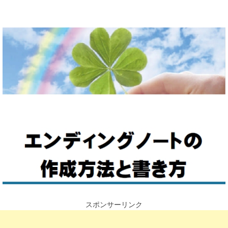
使い
やす
さと
便利
さを
考え
たエ
ンデ
ィン
グノ
ート
のＰ
ＤＦ
を無
料で
プレ
ゼン
ト
スポンサーリンク
中！
エン