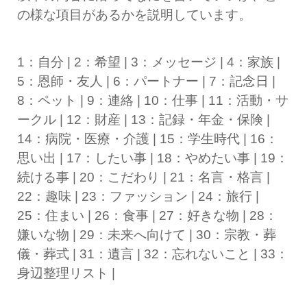
の様な項目があるかを説明しています。
1：自分 | 2：希望 | 3：メッセージ | 4：家族 |
5：恩師・友人 | 6：パートナー | 7：記念日 |
8：ペット | 9：連絡 | 10：仕事 | 11：活動・サ
ークル | 12：財産 | 13：記録・年金・保険 |
14：病院・医療・介護 | 15：学生時代 | 16：
思い出 | 17：したい事 | 18：やめたい事 | 19：
続ける事 | 20：こだわり | 21：名言・格言 |
22：趣味 | 23：ファッション | 24：旅行 |
25：住まい | 26：食事 | 27：好きな物 | 28：
嫌いな物 | 29：未来へ向けて | 30：宗教・葬
儀・葬式 | 31：遺言 | 32：忘れないこと | 33：
身辺整理リスト |