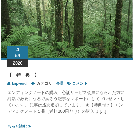
4
6月
2020
【 特 典 】
【
ksp-end
カテゴリ：
会員
コメント
特
エンディングノートの購入、心託サービス会員になられた方に
典 】
終活で必要になるであろう記事をレポートにしてプレゼントし
の
ています。 記事は逐次追加しています。 ★【特典付き】エン
ディングノート１冊（送料200円だけ）の購入は […]
もっと読む