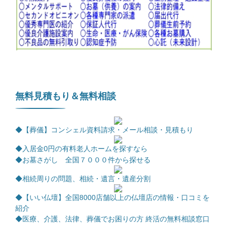
無料見積もり＆無料相談
◆【葬儀】コンシェル資料請求・メール相談・見積もり
◆
入居金0円の有料老人ホームを探すなら
◆お墓さがし 全国７０００件から探せる
◆相続周りの問題、相続・遺言・遺産分割
◆【いい仏壇】全国8000店舗以上の仏壇店の情報・口コミを
紹介
◆医療、介護、法律、葬儀でお困りの方 終活の無料相談窓口