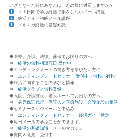
いざとなった時にあなたは、どの様に対応しますか？
１１日間で学ぶ終活で損をしないメール講座
終活ガイド初級メール講座
メルマガ終活の基礎知識
◆医療、介護、法律、葬儀でお困りの方へ
⇒
終活の無料相談窓口 受付中
◆エンディングノートの書き方を学びたい方に
⇒
エンディングノートセミナー 受付中（無料、有料）
◆終活に関することの学びと情報
⇒
終活クラブ／無料登録
◆入院、介護施設、老人ホームでお困りの方へ
⇒
身元保証代行、保証人／医療施設、介護施設の相談
◆セミナースケジュールと申込み
⇒
エンディングノートセミナー・終活ガイド検定
◆毎日メールで学ぶことができます。
⇒
終活の基礎知識
メールマガジン
◆質問＆意見 受付中