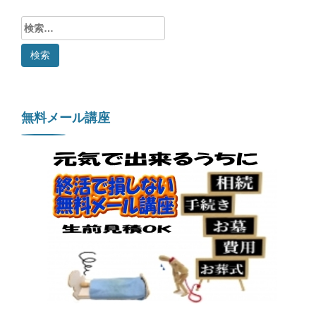
検
索:
無料メール講座