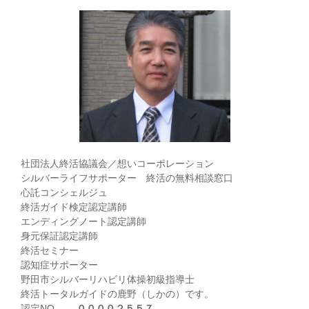
リ
ー
社団法人終活協議会／想いコーポレーション
シルバーライフサポーター 終活の無料相談窓口
心託コンシェルジュ
終活ガイド検定認定講師
エンディングノート認定講師
身元保証認定講師
終活セミナー
認知症サポーター
野田市シルバーリハビリ体操初級指導士
終活トータルガイドの鹿野（しかの）です。
認定NO.
００００２５５７